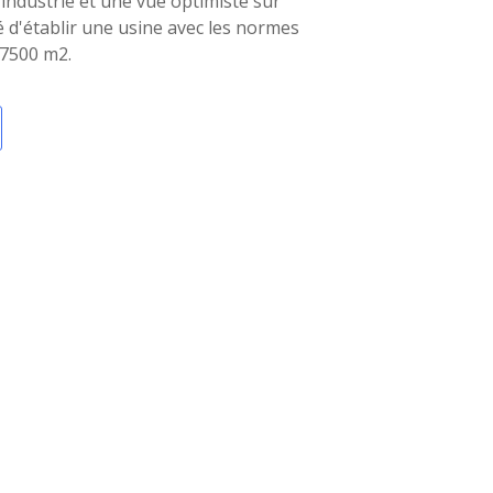
'industrie et une vue optimiste sur
idé d'établir une usine avec les normes
 7500 m2.